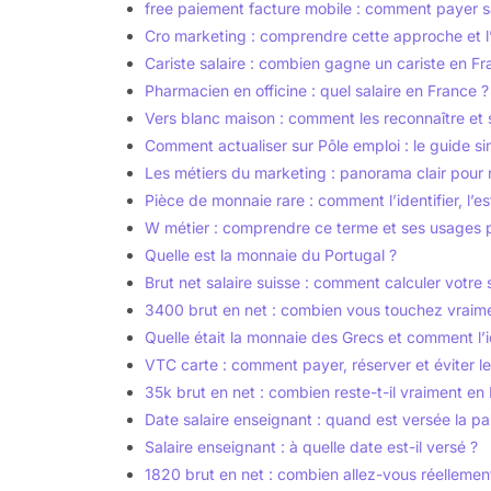
free paiement facture mobile : comment payer s
Cro marketing : comprendre cette approche et l’u
Cariste salaire : combien gagne un cariste en Fr
Pharmacien en officine : quel salaire en France ?
Vers blanc maison : comment les reconnaître et 
Comment actualiser sur Pôle emploi : le guide sim
Les métiers du marketing : panorama clair pour 
Pièce de monnaie rare : comment l’identifier, l’es
W métier : comprendre ce terme et ses usages 
Quelle est la monnaie du Portugal ?
Brut net salaire suisse : comment calculer votre 
3400 brut en net : combien vous touchez vraim
Quelle était la monnaie des Grecs et comment l’id
VTC carte : comment payer, réserver et éviter l
35k brut en net : combien reste-t-il vraiment en
Date salaire enseignant : quand est versée la p
Salaire enseignant : à quelle date est-il versé ?
1820 brut en net : combien allez-vous réellemen