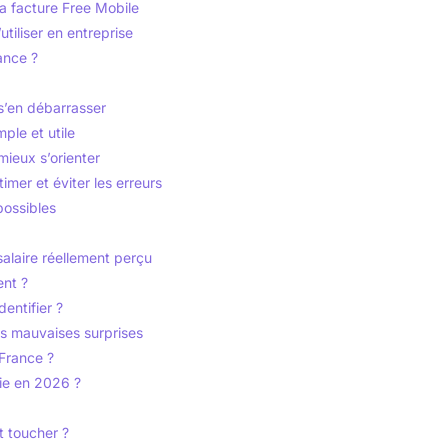
a facture Free Mobile
tiliser en entreprise
ance ?
s’en débarrasser
ple et utile
mieux s’orienter
timer et éviter les erreurs
possibles
salaire réellement perçu
ent ?
entifier ?
es mauvaises surprises
 France ?
aie en 2026 ?
t toucher ?