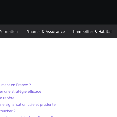
 Formation
Finance & Assurance
Immobilier & Habitat
aiment en France ?
er une stratégie efficace
de repère
e signalisation utile et prudente
toucher ?