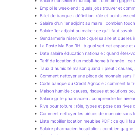
Salaire conseillère municipale : combien gagne 
Emploi le week-end : quels jobs trouver et comm
Billet de banque : définition, rôle et points essen
Salaire d’un 1er adjoint au maire : combien touch
Salaire 1er adjoint au maire : ce qu’il faut savoir
Gendarmerie réserviste : quel salaire et quelles 
La Poste Ma Box RH : à quoi sert cet espace e
Date salaire éducation nationale : quand êtes-v
Tarif de location d’un mobil-home à l’année : ce q
Taux d’humidité maison quand il pleut : causes, s
Comment nettoyer une pièce de monnaie sans l
Code banque du Crédit Agricole : comment le trou
Maison humide : causes, risques et solutions pour
Salaire grille pharmacien : comprendre les nivea
Rive pour toiture : rôle, types et pose des rives 
Comment nettoyer les pièces de monnaie sans l
Liste mobilier location meublée PDF : ce qu’il fau
Salaire pharmacien hospitalier : combien gagne-