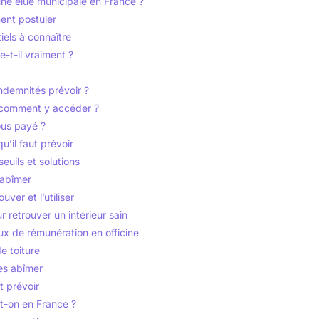
une élue municipale en France ?
ent postuler
tiels à connaître
e-t-il vraiment ?
indemnités prévoir ?
t comment y accéder ?
ous payé ?
u’il faut prévoir
euils et solutions
'abîmer
ver et l’utiliser
 retrouver un intérieur sain
ux de rémunération en officine
de toiture
es abîmer
t prévoir
t-on en France ?