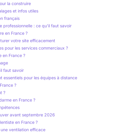
our la construire
lages et infos utiles
en français
professionnelle : ce qu’il faut savoir
re en France ?
turer votre site efficacement
ges pour les services commerciaux ?
e en France ?
nage
l faut savoir
nt essentiels pour les équipes à distance
 France ?
t ?
darme en France ?
ompétences
rouver avant septembre 2026
dentiste en France ?
r une ventilation efficace