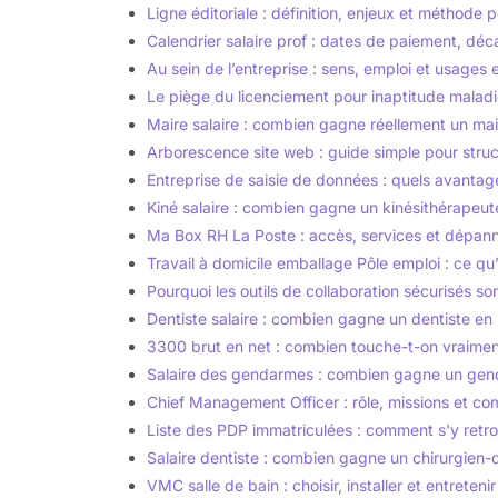
Ligne éditoriale : définition, enjeux et méthode p
Calendrier salaire prof : dates de paiement, déca
Au sein de l’entreprise : sens, emploi et usages 
Le piège du licenciement pour inaptitude maladie 
Maire salaire : combien gagne réellement un mai
Arborescence site web : guide simple pour struc
Entreprise de saisie de données : quels avanta
Kiné salaire : combien gagne un kinésithérapeut
Ma Box RH La Poste : accès, services et dépan
Travail à domicile emballage Pôle emploi : ce qu’i
Pourquoi les outils de collaboration sécurisés so
Dentiste salaire : combien gagne un dentiste en
3300 brut en net : combien touche-t-on vraimen
Salaire des gendarmes : combien gagne un gen
Chief Management Officer : rôle, missions et c
Liste des PDP immatriculées : comment s'y ret
Salaire dentiste : combien gagne un chirurgien-
VMC salle de bain : choisir, installer et entreteni