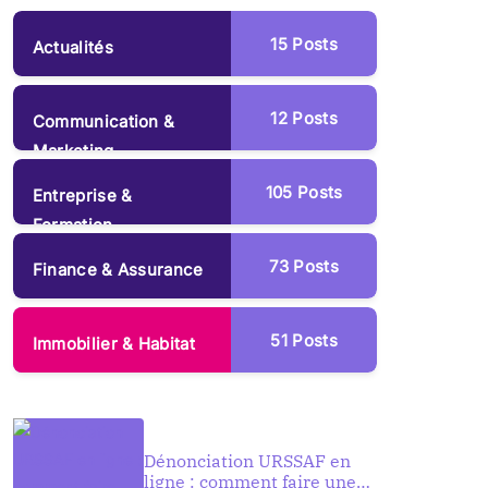
15
Posts
Actualités
12
Posts
Communication &
Marketing
105
Posts
Entreprise &
Formation
73
Posts
Finance & Assurance
51
Posts
Immobilier & Habitat
Dénonciation URSSAF en
ligne : comment faire une