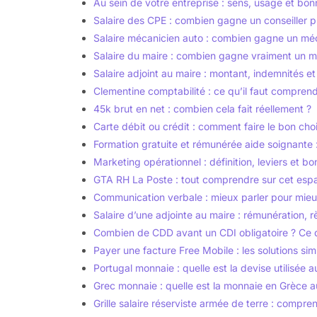
Au sein de votre entreprise : sens, usage et bo
Salaire des CPE : combien gagne un conseiller p
Salaire mécanicien auto : combien gagne un mé
Salaire du maire : combien gagne vraiment un m
Salaire adjoint au maire : montant, indemnités et 
Clementine comptabilité : ce qu’il faut comprend
45k brut en net : combien cela fait réellement ?
Carte débit ou crédit : comment faire le bon cho
Formation gratuite et rémunérée aide soignante
Marketing opérationnel : définition, leviers et b
GTA RH La Poste : tout comprendre sur cet esp
Communication verbale : mieux parler pour mieu
Salaire d’une adjointe au maire : rémunération, r
Combien de CDD avant un CDI obligatoire ? Ce qu
Payer une facture Free Mobile : les solutions si
Portugal monnaie : quelle est la devise utilisée a
Grec monnaie : quelle est la monnaie en Grèce a
Grille salaire réserviste armée de terre : compr