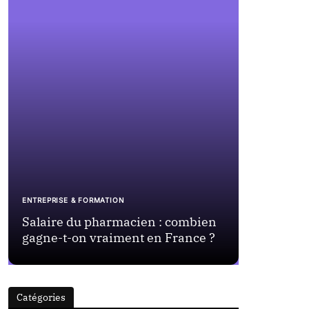
COMMUNICATI
ENTREPRISE & FORMATION
Social me
Salaire du pharmacien : combien
pour stru
gagne-t-on vraiment en France ?
efficace
Catégories