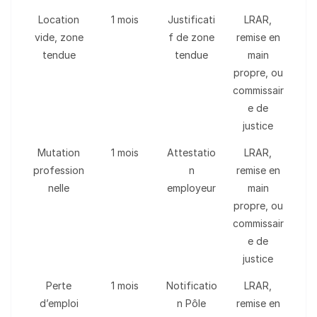
Location
1 mois
Justificati
LRAR,
vide, zone
f de zone
remise en
tendue
tendue
main
propre, ou
commissair
e de
justice
Mutation
1 mois
Attestatio
LRAR,
profession
n
remise en
nelle
employeur
main
propre, ou
commissair
e de
justice
Perte
1 mois
Notificatio
LRAR,
d’emploi
n Pôle
remise en