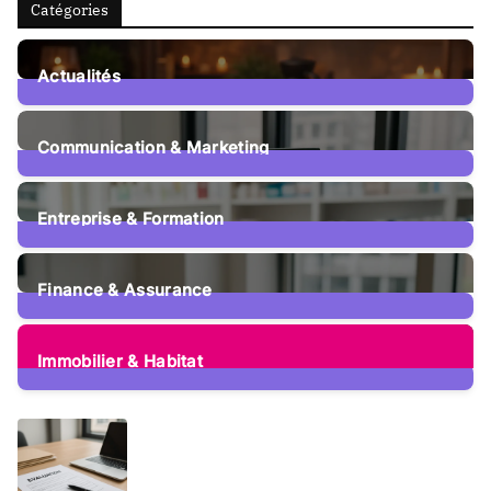
Catégories
Actualités
15
Posts
Communication & Marketing
12
Posts
Entreprise & Formation
107
Posts
Finance & Assurance
73
Posts
Immobilier & Habitat
53
Posts