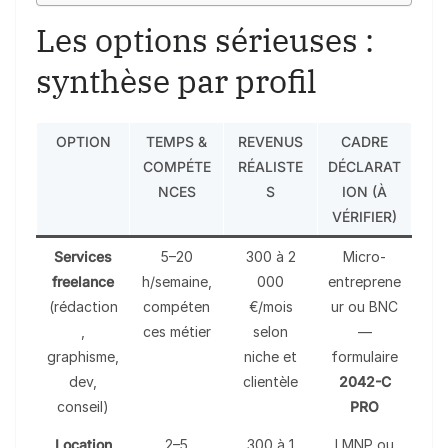
Les options sérieuses :
synthèse par profil
OPTION
TEMPS &
REVENUS
CADRE
COMPÉTE
RÉALISTE
DÉCLARAT
NCES
S
ION (À
VÉRIFIER)
Services
5–20
300 à 2
Micro-
freelance
h/semaine,
000
entreprene
(rédaction
compéten
€/mois
ur ou BNC
,
ces métier
selon
—
graphisme,
niche et
formulaire
dev,
clientèle
2042-C
conseil)
PRO
Location
2–5
300 à 1
LMNP ou