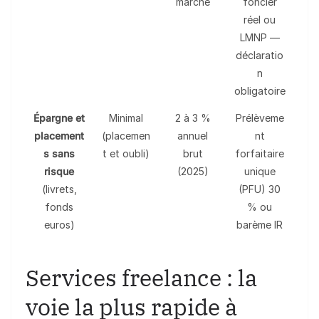
marché
foncier
réel ou
LMNP —
déclaratio
n
obligatoire
Épargne et
Minimal
2 à 3 %
Prélèveme
placement
(placemen
annuel
nt
s sans
t et oubli)
brut
forfaitaire
risque
(2025)
unique
(livrets,
(PFU) 30
fonds
% ou
euros)
barème IR
Services freelance : la
voie la plus rapide à