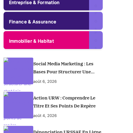
Entreprise & Formation
3
o
s
P
s
5
o
t
Finance & Assurance
2
s
s
P
t
o
Immobilier & Habitat
s
s
t
Social Media Marketing : Les
s
Bases Pour Structurer Une
Stratégie Efficace
août 6, 2026
Action URW : Comprendre Le
Titre Et Ses Points De Repère
août 4, 2026
Dénonciation URSSAF En Ligne