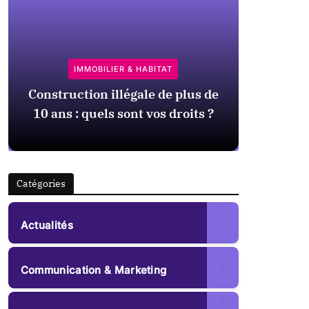
EN
IMMOBILIER & HABITAT
Exemp
Construction illégale de plus de
tuteur
10 ans : quels sont vos droits ?
1
Catégories
5
P
1
o
Actualités
2
s
1
P
t
0
o
Communication & Marketing
s
6
s
7
P
t