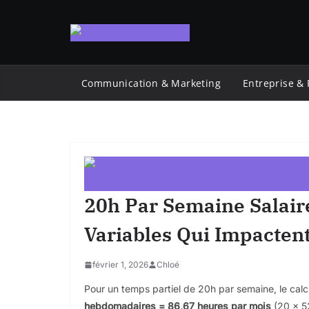
Passer
au
contenu
Communication & Marketing
Entreprise &
20h Par Semaine Salaire
Variables Qui Impacten
février 1, 2026
Chloé
Pour un temps partiel de 20h par semaine, le calc
hebdomadaires = 86,67 heures par mois
(20 × 52