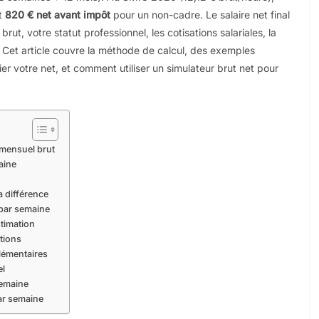
it
820 € net avant impôt
pour un non-cadre. Le salaire net final
rut, votre statut professionnel, les cotisations salariales, la
. Cet article couvre la méthode de calcul, des exemples
r votre net, et comment utiliser un simulateur brut net pour
 mensuel brut
aine
a différence
 par semaine
stimation
ations
lémentaires
el
semaine
ar semaine