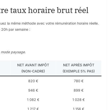
tre taux horaire brut réel
iquez la même méthode avec votre rémunération horaire réelle.
e 20h par semaine :
en mode paysage.
NET AVANT IMPÔT
NET APRÈS IMPÔT
(NON-CADRE)
(EXEMPLE 5% PAS)
820 €
780 €
946 €
899 €
1 082 €
1 028 €
1 217 €
1 156 €