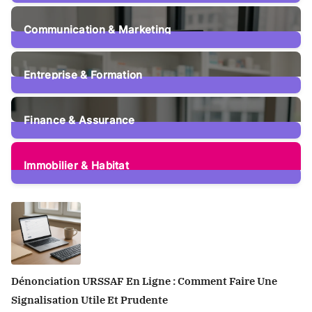
15
Posts
Communication & Marketing
12
Posts
Entreprise & Formation
105
Posts
Finance & Assurance
73
Posts
Immobilier & Habitat
51
Posts
Dénonciation URSSAF En Ligne : Comment Faire Une
Signalisation Utile Et Prudente