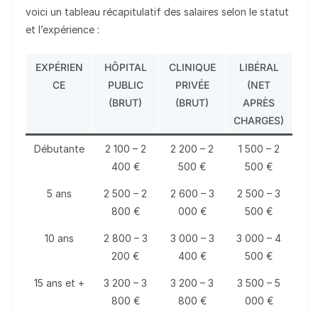
voici un tableau récapitulatif des salaires selon le statut
et l’expérience :
EXPÉRIEN
HÔPITAL
CLINIQUE
LIBÉRAL
CE
PUBLIC
PRIVÉE
(NET
(BRUT)
(BRUT)
APRÈS
CHARGES)
Débutante
2 100 – 2
2 200 – 2
1 500 – 2
400 €
500 €
500 €
5 ans
2 500 – 2
2 600 – 3
2 500 – 3
800 €
000 €
500 €
10 ans
2 800 – 3
3 000 – 3
3 000 – 4
200 €
400 €
500 €
15 ans et +
3 200 – 3
3 200 – 3
3 500 – 5
800 €
800 €
000 €