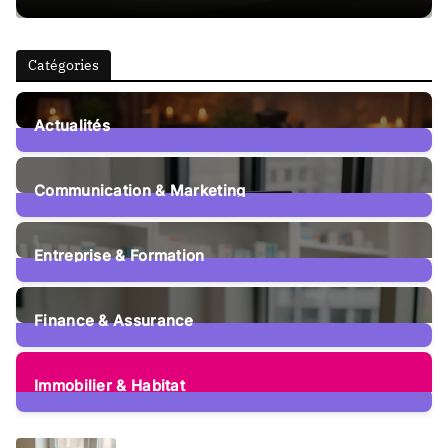
Catégories
Actualités
15
Posts
Communication & Marketing
12
Posts
Entreprise & Formation
105
Posts
Finance & Assurance
73
Posts
Immobilier & Habitat
51
Posts