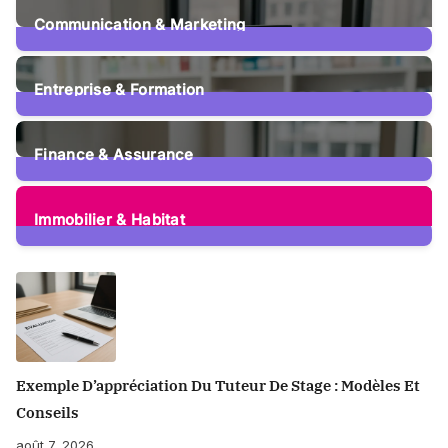
Communication & Marketing
12
Posts
Entreprise & Formation
107
Posts
Finance & Assurance
73
Posts
Immobilier & Habitat
53
Posts
Exemple D’appréciation Du Tuteur De Stage : Modèles Et
Conseils
août 7, 2026