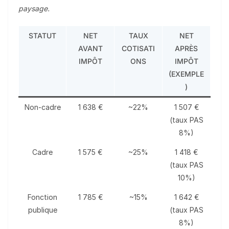
paysage.
STATUT
NET
TAUX
NET
AVANT
COTISATI
APRÈS
IMPÔT
ONS
IMPÔT
(EXEMPLE
)
Non-cadre
1 638 €
~22%
1 507 €
(taux PAS
8%)
Cadre
1 575 €
~25%
1 418 €
(taux PAS
10%)
Fonction
1 785 €
~15%
1 642 €
publique
(taux PAS
8%)