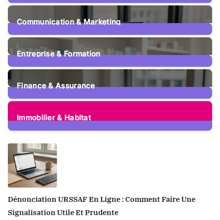
15
Posts
Communication & Marketing
12
Posts
Entreprise & Formation
105
Posts
Finance & Assurance
73
Posts
Immobilier & Habitat
51
Posts
Dénonciation URSSAF En Ligne : Comment Faire Une
Signalisation Utile Et Prudente